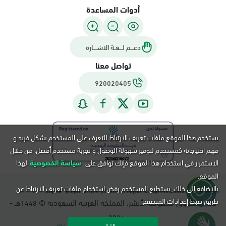
أدوات المساعدة
دعـــم لـــغـة الاشــــارة
تواصل معنا
920020405
يستخدم هذا الموقع ملفات تعريف الارتباط للتعرف على المستخدم بشكل فريد و
فهم احتياجاته كمستخدم لتوفير سهولة الوصول و تجربة مستخدم أفضل. من خلال
الاستمرار في استخدام هذا الموقع فإنك توافق على
سياسة الخصوصية
لهذا
الموقع.
بالإضافة إلى ذلك, يستطيع المستخدم رفض استخدام ملفات تعريف الارتباط عن
سياسة الخصوصية
شروط الاستخدام
خريطة الموقع
التقويم
طريق ضبط إعدادات المتصفح.
جميع الحقوق محفوظة لأبشر، المملكة العربية السعودية ©
هـ -
1448
م.
2026
موافق