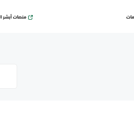
منصات أبشر ا
مات