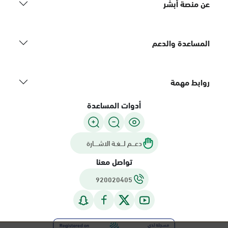
عن منصة أبشر
المساعدة والدعم
روابط مهمة
أدوات المساعدة
دعـــم لـــغـة الاشــــارة
تواصل معنا
920020405