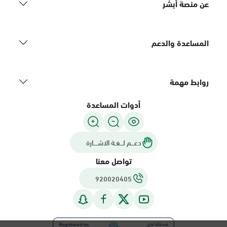
عن منصة أبشر
المساعدة والدعم
روابط مهمة
أدوات المساعدة
دعـــم لـــغـة الاشــــارة
تواصل معنا
920020405