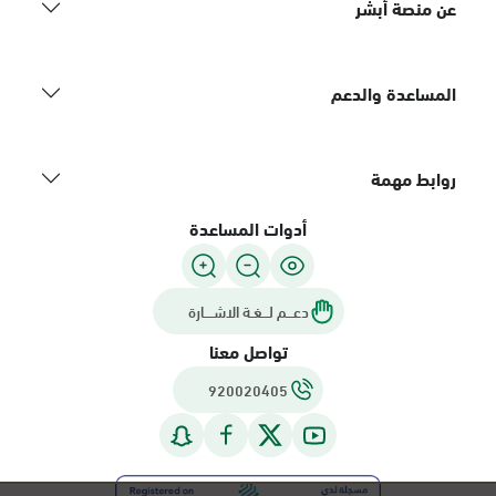
عن منصة أبشر
المساعدة والدعم
روابط مهمة
أدوات المساعدة
دعـــم لـــغـة الاشــــارة
تواصل معنا
920020405