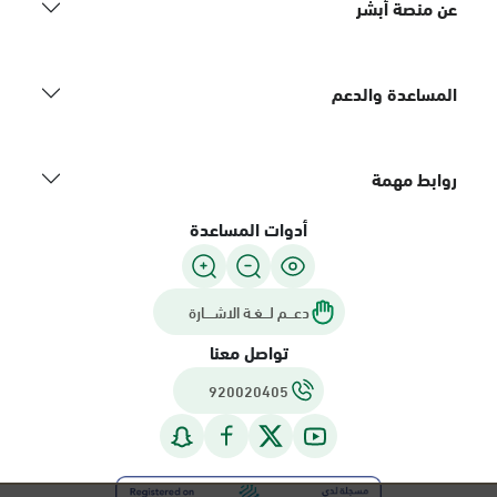
عن منصة أبشر
المساعدة والدعم
روابط مهمة
أدوات المساعدة
دعـــم لـــغـة الاشــــارة
تواصل معنا
920020405