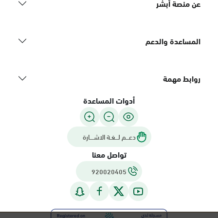
عن منصة أبشر
المساعدة والدعم
روابط مهمة
أدوات المساعدة
دعـــم لـــغـة الاشــــارة
تواصل معنا
920020405