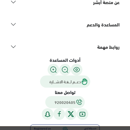
عن منصة أبشر
المساعدة والدعم
روابط مهمة
أدوات المساعدة
دعـــم لـــغـة الاشــــارة
تواصل معنا
920020405