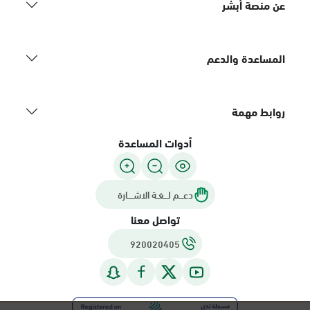
عن منصة أبشر
المساعدة والدعم
روابط مهمة
أدوات المساعدة
دعـــم لـــغـة الاشــــارة
تواصل معنا
920020405