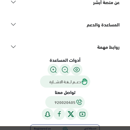
عن منصة أبشر
المساعدة والدعم
روابط مهمة
أدوات المساعدة
دعـــم لـــغـة الاشــــارة
تواصل معنا
920020405