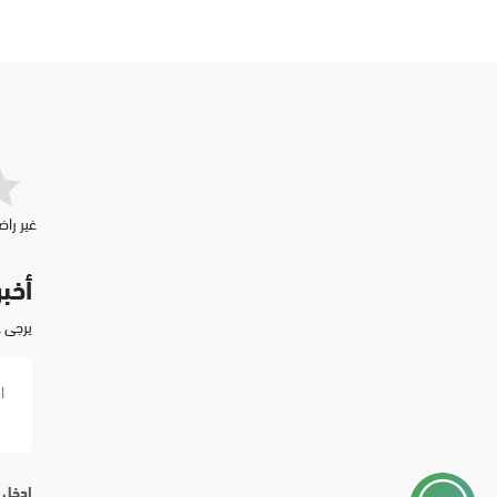
غير راض
أخب
يرجى 
ادخل ا