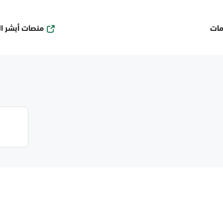
منصات أبشر ا
مات