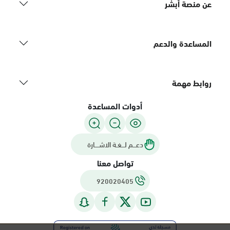
عن منصة أبشر
المساعدة والدعم
روابط مهمة
أدوات المساعدة
دعـــم لـــغـة الاشــــارة
تواصل معنا
920020405