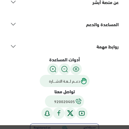
عن منصة أبشر
المساعدة والدعم
روابط مهمة
أدوات المساعدة
دعـــم لـــغـة الاشــــارة
تواصل معنا
920020405