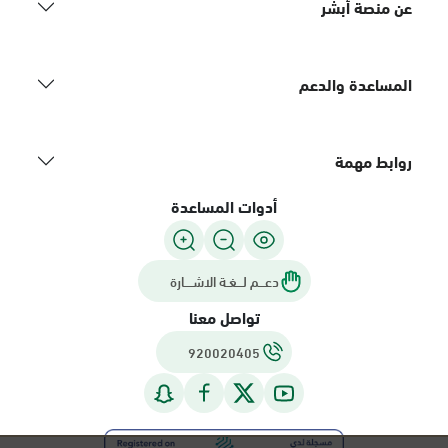
عن منصة أبشر
المساعدة والدعم
روابط مهمة
أدوات المساعدة
دعـــم لـــغـة الاشــــارة
تواصل معنا
920020405