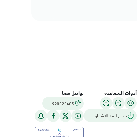
أدوات المساعدة
تواصل معنا
920020405
دعـــم لـــغـة الاشــــارة