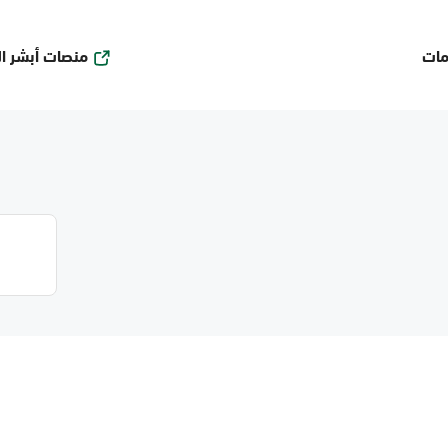
منصات أبشر ا
مات