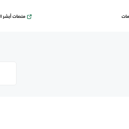
منصات أبشر ا
مات