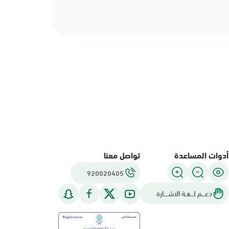
أدوات المساعدة
تواصل معنا
920020405
دعـــم لـــغـة الاشــــارة