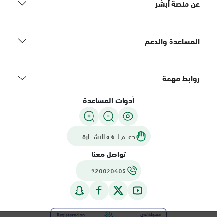
عن منصة أبشر
المساعدة والدعم
روابط مهمة
أدوات المساعدة
دعـــم لـــغـة الاشــــارة
تواصل معنا
920020405