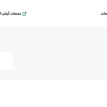
منصات أبشر ا
مات