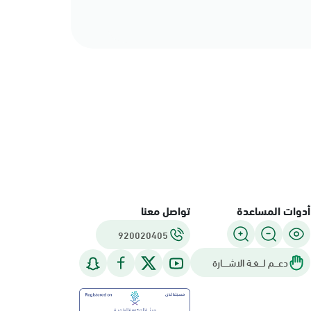
أدوات المساعدة
تواصل معنا
920020405
دعـــم لـــغـة الاشــــارة