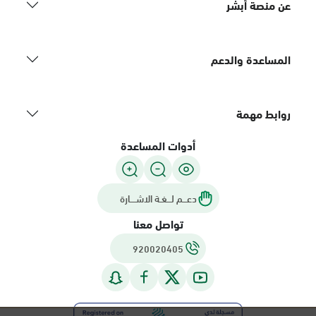
عن منصة أبشر
المساعدة والدعم
روابط مهمة
أدوات المساعدة
دعـــم لـــغـة الاشــــارة
تواصل معنا
920020405