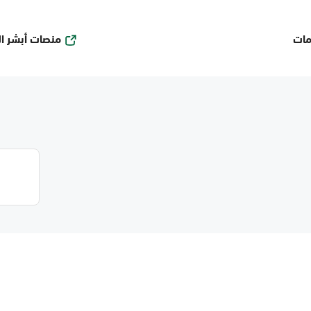
منصات أبشر ا
مات