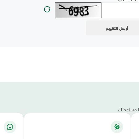
نا مساعدتك