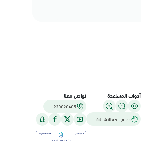
أدوات المساعدة
تواصل معنا
920020405
دعـــم لـــغـة الاشــــارة