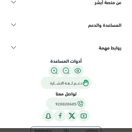
عن منصة أبشر
المساعدة والدعم
روابط مهمة
أدوات المساعدة
دعـــم لـــغـة الاشــــارة
تواصل معنا
920020405