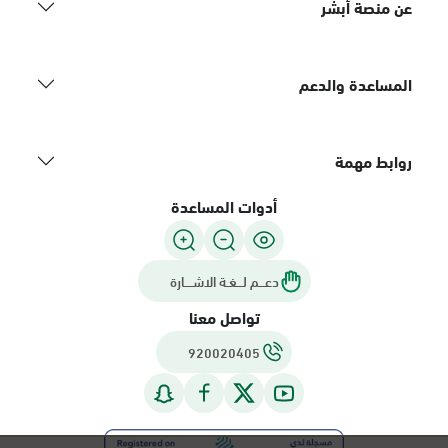
عن منصة أبشر
المساعدة والدعم
روابط مهمة
أدوات المساعدة
دعـــم لـــغـة الاشــــارة
تواصل معنا
920020405