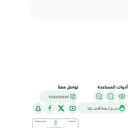
أدوات المساعدة
تواصل معنا
920020405
دعـــم لـــغـة الاشــــارة