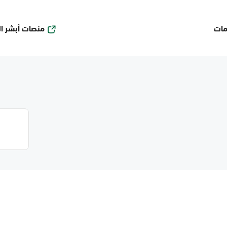
منصات أبشر ا
مات