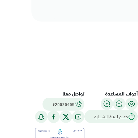
أدوات المساعدة
تواصل معنا
920020405
دعـــم لـــغـة الاشــــارة