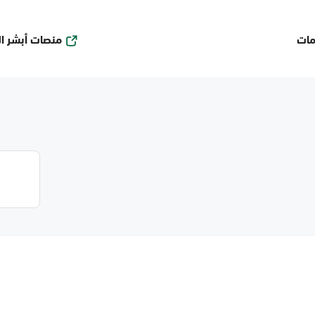
منصات أبشر ا
مات