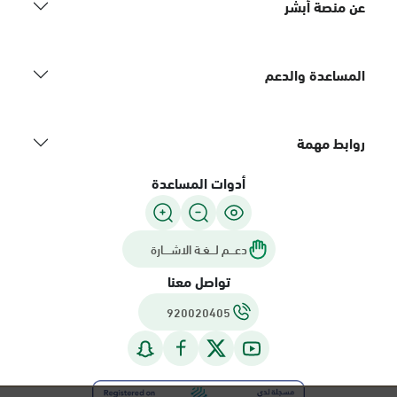
عن منصة أبشر
المساعدة والدعم
روابط مهمة
أدوات المساعدة
دعـــم لـــغـة الاشــــارة
تواصل معنا
920020405