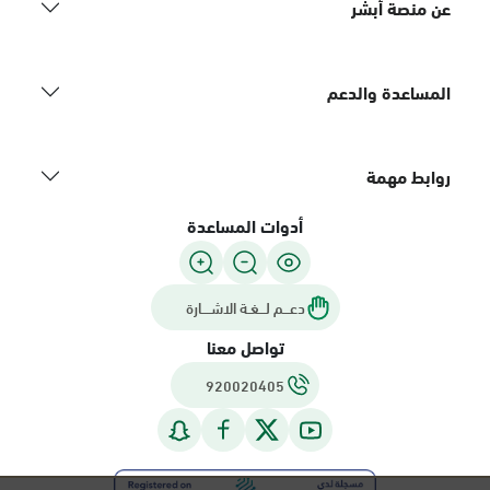
عن منصة أبشر
المساعدة والدعم
روابط مهمة
أدوات المساعدة
دعـــم لـــغـة الاشــــارة
تواصل معنا
920020405