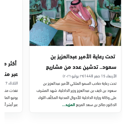
الدمام, الدمام - بنده حي أحد
الأحد - الخميس (08:00-14:30)
التوجه للموقع
الدمام, الدمام - الغرفة التجارية
الأحد - الخميس (08:00-14:30)
تحت رعاية الأمير عبدالعزيز بن
التوجه للموقع
سعود.. تدشين عدد من مشاريع
عبر منصة 
التحول الرقمي والخدمات الإلكترونية
الأربعاء 15 صفر 1448
(٢٩ يوليو ٢٠٢٦)
الدمام, الدمام - بنده - حي الشاطئ
الثلاثاء 7 صفر 1448
تحت رعاية صاحب السمو الملكي الأمير عبدالعزيز بن
للأحوال المدنية
الأحد - الخميس (08:00-14:30)
سعود بن نايف بن عبدالعزيز وزير الداخلية، شهد المشرف
نفذت منصة وز
التوجه للموقع
على وكالة وزارة الداخلية للأحوال المدنية المكلّف اللواء
الدكتور صالح بن سعد المربع
المزيد...
عبر أبشر أفرا
الدمام, الدمام - بنده ضاحية الملك فهد
الأحد - الخميس (08:00-14:30)
التوجه للموقع