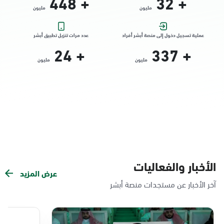
448
+
32
+
مليون
مليون
التوجه للموقع
عملية تسجيل دخول إلى منصة أبشر أفراد
عدد مرات تنزيل تطبيق أبشر
24
+
337
+
الدمام, الدمام - الشاطئ مول
مليون
مليون
الأحد - الخميس (08:00-14:30)
التوجه للموقع
الدمام, الدمام - بنده حي الندى
الأحد - الخميس (08:00-14:30)
التوجه للموقع
الأخبار والفعاليات
عرض المزيد
الدمام, الدمام - لولو مول
آخر الأخبار عن مستجدات منصة أبشر
الأحد - الخميس (08:00-14:30)
التوجه للموقع