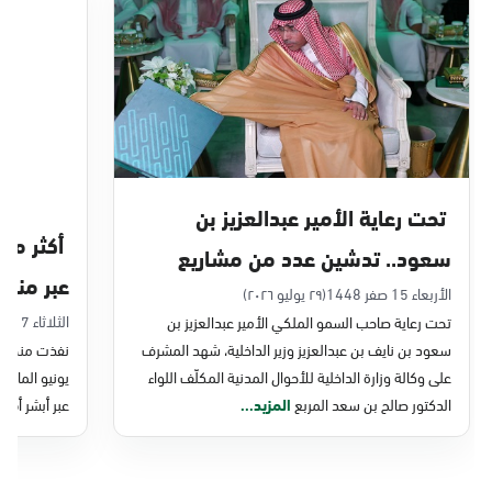
الدمام, الدمام - بنده حي أحد
الأحد - الخميس (08:00-14:30)
التوجه للموقع
الدمام, الدمام - الغرفة التجارية
الأحد - الخميس (08:00-14:30)
تحت رعاية الأمير عبدالعزيز بن
التوجه للموقع
سعود.. تدشين عدد من مشاريع
عبر منصة 
التحول الرقمي والخدمات الإلكترونية
الأربعاء 15 صفر 1448
(٢٩ يوليو ٢٠٢٦)
الدمام, الدمام - بنده - حي الشاطئ
الثلاثاء 7 صفر 1448
تحت رعاية صاحب السمو الملكي الأمير عبدالعزيز بن
للأحوال المدنية
الأحد - الخميس (08:00-14:30)
سعود بن نايف بن عبدالعزيز وزير الداخلية، شهد المشرف
نفذت منصة وز
التوجه للموقع
على وكالة وزارة الداخلية للأحوال المدنية المكلّف اللواء
الدكتور صالح بن سعد المربع
المزيد...
عبر أبشر أفرا
الدمام, الدمام - بنده ضاحية الملك فهد
الأحد - الخميس (08:00-14:30)
التوجه للموقع