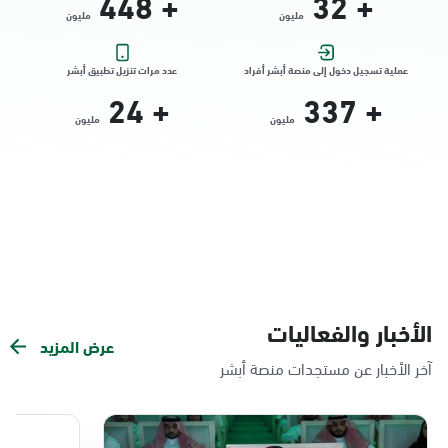
448
+
32
+
مليون
مليون
التوجه للموقع
عملية تسجيل دخول إلى منصة أبشر أفراد
عدد مرات تنزيل تطبيق أبشر
24
+
337
+
الدمام, الدمام - الشاطئ مول
مليون
مليون
الأحد - الخميس (08:00-14:30)
التوجه للموقع
الدمام, الدمام - بنده حي الندى
الأحد - الخميس (08:00-14:30)
التوجه للموقع
الأخبار والفعاليات
عرض المزيد
الدمام, الدمام - لولو مول
آخر الأخبار عن مستجدات منصة أبشر
الأحد - الخميس (08:00-14:30)
التوجه للموقع