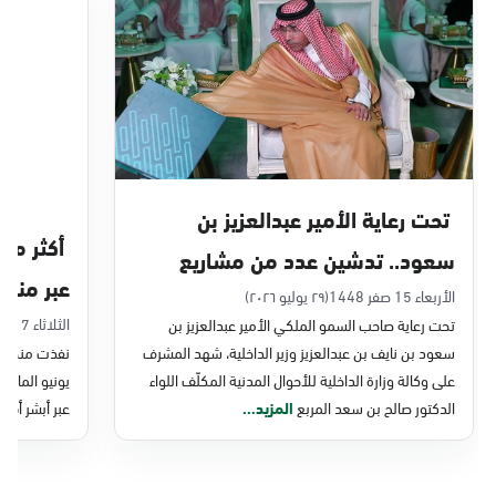
الدمام, الدمام - بنده حي أحد
الأحد - الخميس (08:00-14:30)
التوجه للموقع
الدمام, الدمام - الغرفة التجارية
الأحد - الخميس (08:00-14:30)
تحت رعاية الأمير عبدالعزيز بن
التوجه للموقع
سعود.. تدشين عدد من مشاريع
عبر منصة 
التحول الرقمي والخدمات الإلكترونية
الأربعاء 15 صفر 1448
(٢٩ يوليو ٢٠٢٦)
الدمام, الدمام - بنده - حي الشاطئ
الثلاثاء 7 صفر 1448
تحت رعاية صاحب السمو الملكي الأمير عبدالعزيز بن
للأحوال المدنية
الأحد - الخميس (08:00-14:30)
سعود بن نايف بن عبدالعزيز وزير الداخلية، شهد المشرف
نفذت منصة وز
التوجه للموقع
على وكالة وزارة الداخلية للأحوال المدنية المكلّف اللواء
الدكتور صالح بن سعد المربع
المزيد...
عبر أبشر أفرا
الدمام, الدمام - بنده ضاحية الملك فهد
الأحد - الخميس (08:00-14:30)
التوجه للموقع