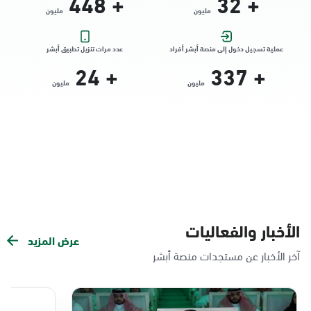
448
+
32
+
مليون
مليون
التوجه للموقع
عملية تسجيل دخول إلى منصة أبشر أفراد
عدد مرات تنزيل تطبيق أبشر
24
+
337
+
الدمام, الدمام - الشاطئ مول
مليون
مليون
الأحد - الخميس (08:00-14:30)
التوجه للموقع
الدمام, الدمام - بنده حي الندى
الأحد - الخميس (08:00-14:30)
التوجه للموقع
الأخبار والفعاليات
عرض المزيد
الدمام, الدمام - لولو مول
آخر الأخبار عن مستجدات منصة أبشر
الأحد - الخميس (08:00-14:30)
التوجه للموقع