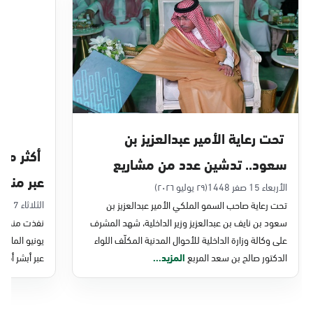
الدمام, الدمام - بنده حي أحد
الأحد - الخميس (08:00-14:30)
التوجه للموقع
الدمام, الدمام - الغرفة التجارية
الأحد - الخميس (08:00-14:30)
تحت رعاية الأمير عبدالعزيز بن
التوجه للموقع
سعود.. تدشين عدد من مشاريع
عبر منصة 
التحول الرقمي والخدمات الإلكترونية
الأربعاء 15 صفر 1448
(٢٩ يوليو ٢٠٢٦)
الدمام, الدمام - بنده - حي الشاطئ
الثلاثاء 7 صفر 1448
تحت رعاية صاحب السمو الملكي الأمير عبدالعزيز بن
للأحوال المدنية
الأحد - الخميس (08:00-14:30)
سعود بن نايف بن عبدالعزيز وزير الداخلية، شهد المشرف
نفذت منصة وز
التوجه للموقع
على وكالة وزارة الداخلية للأحوال المدنية المكلّف اللواء
الدكتور صالح بن سعد المربع
المزيد...
عبر أبشر أفرا
الدمام, الدمام - بنده ضاحية الملك فهد
الأحد - الخميس (08:00-14:30)
التوجه للموقع