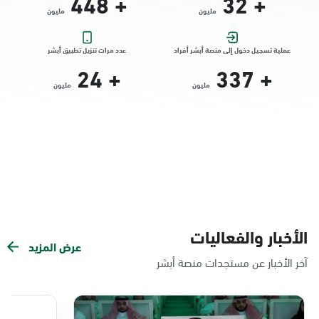
448
+
32
+
مليون
مليون
التوجه للموقع
عملية تسجيل دخول إلى منصة أبشر أفراد
عدد مرات تنزيل تطبيق أبشر
24
+
337
+
الدمام, الدمام - الشاطئ مول
مليون
مليون
الأحد - الخميس (08:00-14:30)
التوجه للموقع
الدمام, الدمام - بنده حي الندى
الأحد - الخميس (08:00-14:30)
التوجه للموقع
الأخبار والفعاليات
عرض المزيد
الدمام, الدمام - لولو مول
آخر الأخبار عن مستجدات منصة أبشر
الأحد - الخميس (08:00-14:30)
التوجه للموقع