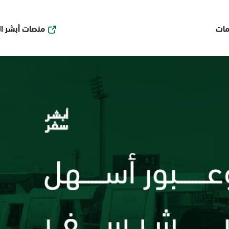
منصات أبشر ا
مات