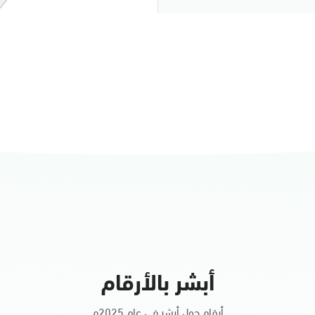
النساء
أبشر بالأرقام
أرقام حول أبشر في عام 2025م