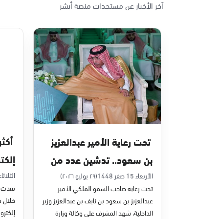
آخر الأخبار عن مستجدات منصة أبشر
الأحد - الخميس (08:00-14:30)
التوجه للموقع
الدمام, الدمام - بنده حي أحد
الأحد - الخميس (08:00-14:30)
التوجه للموقع
الدمام, الدمام - الغرفة التجارية
الأحد - الخميس (08:00-14:30)
تحت رعاية الأمير عبدالعزيز
التوجه للموقع
إلكت
بن سعود.. تدشين عدد من
في يون
مشاريع التحول الرقمي
الثلاثاء 7 صفر 48
الأربعاء 15 صفر 1448
(٢٩ يوليو ٢٠٢٦)
الدمام, الدمام - بنده - حي الشاطئ
نفذت م
تحت رعاية صاحب السمو الملكي الأمير
الأحد - الخميس (08:00-14:30)
والخدمات الإلكترونية
عبدالعزيز بن سعود بن نايف بن عبدالعزيز وزير
التوجه للموقع
للأحوال المدنية
إلكترون
الداخلية، شهد المشرف على وكالة وزارة