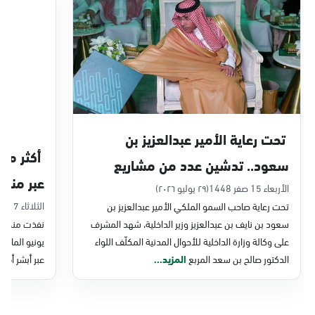
الدمام, الدمام - بنده حي أحد
الأحد - الخميس (08:00-14:30)
التوجه للموقع
الدمام, الدمام - الغرفة التجارية
الأحد - الخميس (08:00-14:30)
تحت رعاية الأمير عبدالعزيز بن
التوجه للموقع
سعود.. تدشين عدد من مشاريع
عبر منصة 
التحول الرقمي والخدمات الإلكترونية
الأربعاء 15 صفر 1448
(٢٩ يوليو ٢٠٢٦)
الدمام, الدمام - بنده - حي الشاطئ
الثلاثاء 7 صفر 1448
تحت رعاية صاحب السمو الملكي الأمير عبدالعزيز بن
للأحوال المدنية
الأحد - الخميس (08:00-14:30)
سعود بن نايف بن عبدالعزيز وزير الداخلية، شهد المشرف
نفذت منصة وز
التوجه للموقع
على وكالة وزارة الداخلية للأحوال المدنية المكلّف اللواء
الدكتور صالح بن سعد المربع
المزيد...
عبر أبشر أفرا
الدمام, الدمام - بنده ضاحية الملك فهد
الأحد - الخميس (08:00-14:30)
التوجه للموقع