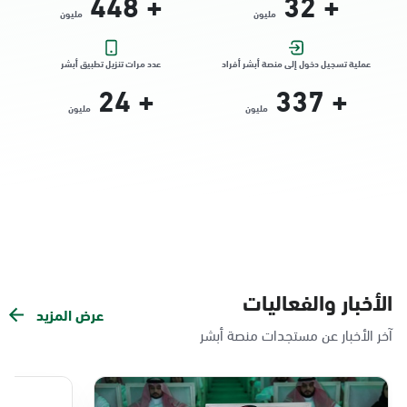
448
+
32
+
مليون
مليون
التوجه للموقع
عملية تسجيل دخول إلى منصة أبشر أفراد
عدد مرات تنزيل تطبيق أبشر
24
+
337
+
الدمام, الدمام - الشاطئ مول
مليون
مليون
الأحد - الخميس (08:00-14:30)
التوجه للموقع
الدمام, الدمام - بنده حي الندى
الأحد - الخميس (08:00-14:30)
التوجه للموقع
الأخبار والفعاليات
عرض المزيد
الدمام, الدمام - لولو مول
آخر الأخبار عن مستجدات منصة أبشر
الأحد - الخميس (08:00-14:30)
التوجه للموقع