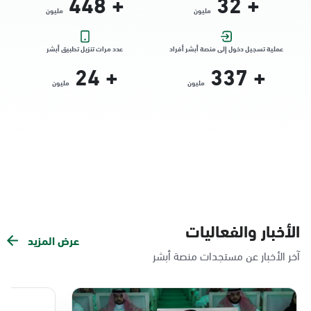
448
+
32
+
مليون
مليون
التوجه للموقع
عملية تسجيل دخول إلى منصة أبشر أفراد
عدد مرات تنزيل تطبيق أبشر
24
+
337
+
الدمام, الدمام - الشاطئ مول
مليون
مليون
الأحد - الخميس (08:00-14:30)
التوجه للموقع
الدمام, الدمام - بنده حي الندى
الأحد - الخميس (08:00-14:30)
التوجه للموقع
الأخبار والفعاليات
عرض المزيد
الدمام, الدمام - لولو مول
آخر الأخبار عن مستجدات منصة أبشر
الأحد - الخميس (08:00-14:30)
التوجه للموقع