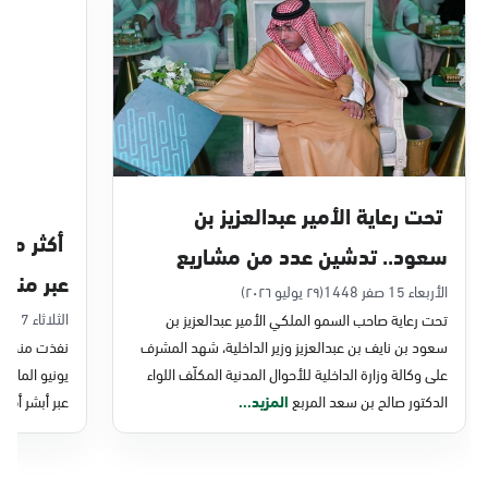
الدمام, الدمام - بنده حي أحد
الأحد - الخميس (08:00-14:30)
التوجه للموقع
الدمام, الدمام - الغرفة التجارية
الأحد - الخميس (08:00-14:30)
تحت رعاية الأمير عبدالعزيز بن
التوجه للموقع
سعود.. تدشين عدد من مشاريع
عبر منصة 
التحول الرقمي والخدمات الإلكترونية
الأربعاء 15 صفر 1448
(٢٩ يوليو ٢٠٢٦)
الدمام, الدمام - بنده - حي الشاطئ
الثلاثاء 7 صفر 1448
تحت رعاية صاحب السمو الملكي الأمير عبدالعزيز بن
للأحوال المدنية
الأحد - الخميس (08:00-14:30)
سعود بن نايف بن عبدالعزيز وزير الداخلية، شهد المشرف
نفذت منصة وز
التوجه للموقع
على وكالة وزارة الداخلية للأحوال المدنية المكلّف اللواء
الدكتور صالح بن سعد المربع
المزيد...
عبر أبشر أفرا
الدمام, الدمام - بنده ضاحية الملك فهد
الأحد - الخميس (08:00-14:30)
التوجه للموقع