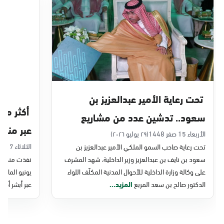
الدمام, الدمام - بنده حي أحد
الأحد - الخميس (08:00-14:30)
التوجه للموقع
الدمام, الدمام - الغرفة التجارية
الأحد - الخميس (08:00-14:30)
تحت رعاية الأمير عبدالعزيز بن
التوجه للموقع
سعود.. تدشين عدد من مشاريع
عبر منصة 
التحول الرقمي والخدمات الإلكترونية
الأربعاء 15 صفر 1448
(٢٩ يوليو ٢٠٢٦)
الدمام, الدمام - بنده - حي الشاطئ
الثلاثاء 7 صفر 1448
تحت رعاية صاحب السمو الملكي الأمير عبدالعزيز بن
للأحوال المدنية
الأحد - الخميس (08:00-14:30)
سعود بن نايف بن عبدالعزيز وزير الداخلية، شهد المشرف
نفذت منصة وز
التوجه للموقع
على وكالة وزارة الداخلية للأحوال المدنية المكلّف اللواء
الدكتور صالح بن سعد المربع
المزيد...
عبر أبشر أفرا
الدمام, الدمام - بنده ضاحية الملك فهد
الأحد - الخميس (08:00-14:30)
التوجه للموقع