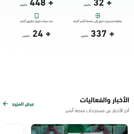
448
+
32
+
مليون
مليون
التوجه للموقع
عملية تسجيل دخول إلى منصة أبشر أفراد
عدد مرات تنزيل تطبيق أبشر
24
+
337
+
الدمام, الدمام - الشاطئ مول
مليون
مليون
الأحد - الخميس (08:00-14:30)
التوجه للموقع
الدمام, الدمام - بنده حي الندى
الأحد - الخميس (08:00-14:30)
التوجه للموقع
الأخبار والفعاليات
عرض المزيد
الدمام, الدمام - لولو مول
آخر الأخبار عن مستجدات منصة أبشر
الأحد - الخميس (08:00-14:30)
التوجه للموقع