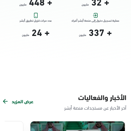
448
+
32
+
مليون
مليون
التوجه للموقع
عملية تسجيل دخول إلى منصة أبشر أفراد
عدد مرات تنزيل تطبيق أبشر
24
+
337
+
الدمام, الدمام - الشاطئ مول
مليون
مليون
الأحد - الخميس (08:00-14:30)
التوجه للموقع
الدمام, الدمام - بنده حي الندى
الأحد - الخميس (08:00-14:30)
التوجه للموقع
الأخبار والفعاليات
عرض المزيد
الدمام, الدمام - لولو مول
آخر الأخبار عن مستجدات منصة أبشر
الأحد - الخميس (08:00-14:30)
التوجه للموقع