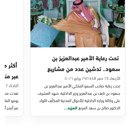
الدمام, الدمام - بنده حي أحد
الأحد - الخميس (08:00-14:30)
التوجه للموقع
الدمام, الدمام - الغرفة التجارية
الأحد - الخميس (08:00-14:30)
تحت رعاية الأمير عبدالعزيز بن
التوجه للموقع
سعود.. تدشين عدد من مشاريع
عبر منصة 
التحول الرقمي والخدمات الإلكترونية
الأربعاء 15 صفر 1448
(٢٩ يوليو ٢٠٢٦)
الدمام, الدمام - بنده - حي الشاطئ
الثلاثاء 7 صفر 1448
تحت رعاية صاحب السمو الملكي الأمير عبدالعزيز بن
للأحوال المدنية
الأحد - الخميس (08:00-14:30)
سعود بن نايف بن عبدالعزيز وزير الداخلية، شهد المشرف
نفذت منصة وز
التوجه للموقع
على وكالة وزارة الداخلية للأحوال المدنية المكلّف اللواء
الدكتور صالح بن سعد المربع
المزيد...
عبر أبشر أفرا
الدمام, الدمام - بنده ضاحية الملك فهد
الأحد - الخميس (08:00-14:30)
التوجه للموقع