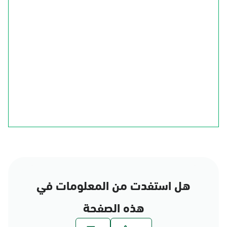
الجوف
الحدود الشمالية
تبوك
حائل
القصيم
المدينة المنورة
الرياض
المنطقة الشرقية
مكة المكرمة
عسير
الباحة
نجران
جازان
هل استفدت من المعلومات في
هذه الصفحة