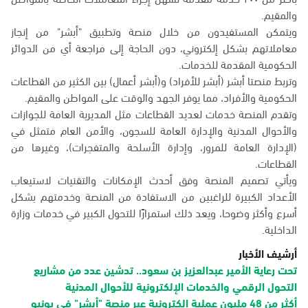
والمقيم.
ويتمكن المستفيدون من خلال منصة وتطبيق "أبشر" من إنجاز
معاملاتهم بشكل إلكتروني، دون الحاجة إلى مراجعة أي من الدوائر
الحكومية المقدمة للخدمات.
وتربط منصتا أبشر (أبشر للأفراد) و(أبشر أعمال) بين الكثير من القطاعات
الحكومية والأفراد، مما يوفر الجهد والوقت على المواطن والمقيم.
وتقدم المنصة خدمات لعديد القطاعات مثل المديرية العامة للجوازات
والأحوال المدنية والإدارة العامة للسجون، والأمن العام متمثل في
(الإدارة العامة للمرور، وإدارة الأسلحة والمتفجرات)، وغيرها من
القطاعات.
ويأتي تصميم المنصة وفق أحدث الإمكانات والتقنيات لاستيعاب
الأعداد الكبيرة للراغبين من الاستفادة من المنصة وخدمتهم بشكل
أسرع وأكثر وضوحا، ويعد ذلك استمرارًا للتحول الكبير في خدمات وزارة
الداخلية.
أرشيف الأخبار
تحت رعاية الأمير عبدالعزيز بن سعود.. تدشين عدد من مشاريع
التحول الرقمي والخدمات الإلكترونية للأحوال المدنية
أكثر من 48 مليون عملية إلكترونية عبر منصة "أبشر" في يونيو