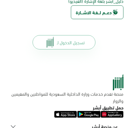
دليل_أبشر بلغة الإشارة (الفيديو)
دعـــم لـــغـة الاشــــارة
تسجيل الدخول لـ
منصة تقدم خدمات وزارة الداخلية السعودية للمواطنين والمقيمين
والزوار
حمل تطبيق أبشر
عن منصة أبشر