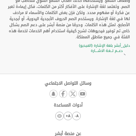
وضعاف السمع. ويستخدمها كذلك أصحاب السمع السَّوِي للتخاطب مع
الصم. وتعتمد لغة الإشارة على الأفكار أكثر من الكلمات، فكل إيماءة تعبر
عن فكرة أو مفهوم محدد. ولكن فإن بعض الكلمات والأسماء لا مرادف
لها في لغة الإشارة. ويستخدم الصم الحروف الأبجدية اليدوية، أو أبجدية
الأصابع، لمثل هذه الكلمات. وحرصًا من منصة أبشر على دعم الصم بشكل
خاص تم توفير فيديوهات لشرح كيفية استخدام أهم الخدمات لخدمة هذه
الفئة في جميع مناطق المملكة.
دليل_أبشر بلغة الإشارة (الفيديو)
دعـــم لـــغـة الاشــــارة
وسائل التواصل الاجتماعي
أدوات المساعدة
A+
A-
عن منصة أبشر