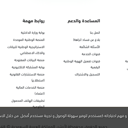
المساعدة والدعم
روابط مهمة
اتصل بنا
بوابة وزارة الداخلية
بلاغ عن فساد (نزاهة)
المنصة الوطنية الموحدة
الأسئلة الشائعة
الاستراتيجية الوطنية للبيانات
والذكاء الاصطناعي
قنوات الخدمة
منصة البيانات المفتوحة
ة
قنوات تفعيل الهوية الوطنية
الرقمية
بوابة المشاركة الالكترونية
التسجيل والاشتراك
منصة الاستشارات القانونية
(استطلاع)
منصة الخدمات المالية
(اعتماد)
تطبيقات الهاتف المحمول
الحكومية
و فهم احتياجاته كمستخدم لتوفير سهولة الوصول و تجربة مستخدم أفضل. من خلال الاس
جميع الحقوق محفوظة لأبشر، المملكة العربية السعودية ©
448