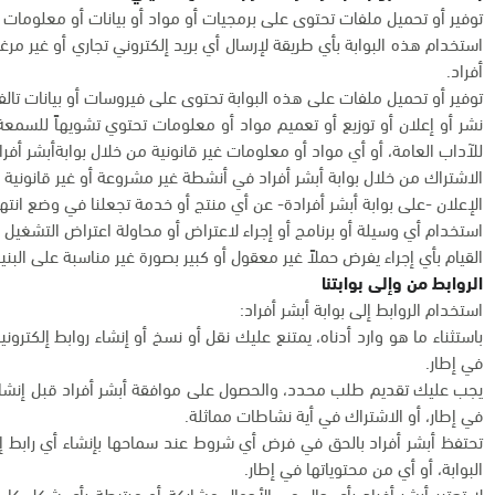
توفير أو تحميل ملفات تحتوى على برمجيات أو مواد أو بيانات أو معلومات 
استخدام هذه البوابة بأي طريقة لإرسال أي بريد إلكتروني تجاري أو غير مرغ
أفراد.
توفير أو تحميل ملفات على هذه البوابة تحتوى على فيروسات أو بيانات تالف
نشر أو إعلان أو توزيع أو تعميم مواد أو معلومات تحتوي تشويهاً للسمعة أو 
للآداب العامة، أو أي مواد أو معلومات غير قانونية من خلال بوابةأبشر أفرا
الاشتراك من خلال بوابة أبشر أفراد في أنشطة غير مشروعة أو غير قانونية 
الإعلان -على بوابة أبشر أفرادة- عن أي منتج أو خدمة تجعلنا في وضع ان
استخدام أي وسيلة أو برنامج أو إجراء لاعتراض أو محاولة اعتراض التشغيل ال
القيام بأي إجراء يفرض حملاً غير معقول أو كبير بصورة غير مناسبة على البنية 
الروابط من وإلى بوابتنا
استخدام الروابط إلى بوابة أبشر أفراد:
باستثناء ما هو وارد أدناه، يمتنع عليك نقل أو نسخ أو إنشاء روابط إلكترون
في إطار.
يجب عليك تقديم طلب محدد، والحصول على موافقة أبشر أفراد قبل إنشاء رو
في إطار، أو الاشتراك في أية نشاطات مماثلة.
تحتفظ أبشر أفراد بالحق في فرض أي شروط عند سماحها بإنشاء أي رابط إل
البوابة، أو أي من محتوياتها في إطار.
لا تعتبر أبشر أفراد بأي حال من الأحوال مشاركة أو مرتبطة بأي شكل كان 