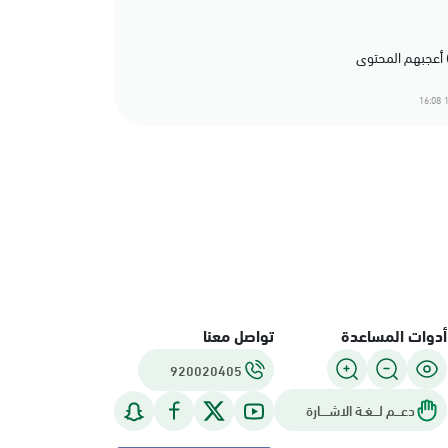
1
أدوات المساعدة
تواصل معنا
920020405
دعـــم لـــغـة الاشــــارة