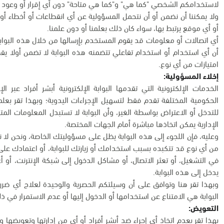
لاستخدامكم الشخصي "كما هي" و"كما هي متاحة" دون أي إقرار أو وعود أ
ولا يمكننا أن نضمن أو أن نتحمل المسؤولية عن أي انقطاعات أو أخطاء أو 
أو أي موقع يرتبط بها، سواء كان ذلك بعلمنا أو دون علمنا.
أي اتصالات أو معلومات قد يقوم المستخدم بإرسالها من خلال هذه البواب
أن أي استخدام أو استخدام تفاعلي تتضمنه هذه البوابة لا تضمن أولا ي
امتيازات من أي نوع.
إخلاء المسؤولية:
الخدمات الإلكترونية التي تقدمها البوابة الإلكترونية أبشر أفراد عبر
الحكومية المختلفة تقدم فقط لتسهيل الإجراءات اليدوية؛ وبهذا تقر بعل
للتدخل أو الاعتراض بواسطة الغير، وأن البوابة لا تستبدل المعلومات المت
الإدارية يمكن اتخاذها مباشرة أمام الجهات المختصة.
وعليه، فإن اللجوء إلى هذه البوابة يظل على مسؤوليتك الخاصة، ونحن لا 
من أي نوع قد تتكبده بسبب استخدامك أو زيارتك للبوابة، أو اعتمادك على أي
في التشغيل، أو تعثر الاتصال، أو مشاكل الدخول إلى شبكة الإنترنت، أو 
يدخل إلى هذه البوابة.
وبهذا تقر هنا وتوافق على أن وسيلتكم الحصرية والوحيدة لعلاج أي ض
البوابة هي الامتناع عن استخدامها أو الدخول إليها أو عدم الاستمرار في ذ
التعويض:
بهذا تقر بعدم اتخاذ أي إجراء ضد أبشر أفراد أو أي من إدارتها وتعويضها