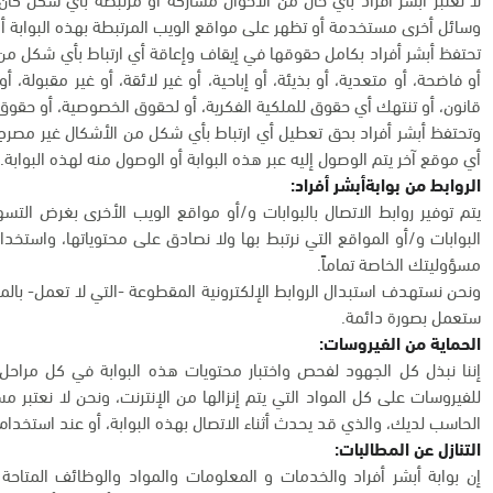
وسائل أخرى مستخدمة أو تظهر على مواقع الويب المرتبطة بهذه البوابة أو
تحتفظ أبشر أفراد بكامل حقوقها في إيقاف وإعاقة أي ارتباط بأي شكل م
أو فاضحة، أو متعدية، أو بذيئة، أو إباحية، أو غير لائقة، أو غير مقبولة، 
قانون، أو تنتهك أي حقوق للملكية الفكرية، أو لحقوق الخصوصية، أو حقوق 
وتحتفظ أبشر أفراد بحق تعطيل أي ارتباط بأي شكل من الأشكال غير مصرح 
أي موقع آخر يتم الوصول إليه عبر هذه البوابة أو الوصول منه لهذه البوابة.
الروابط من بوابةأبشر أفراد:
يتم توفير روابط الاتصال بالبوابات و/أو مواقع الويب الأخرى بغرض ال
البوابات و/أو المواقع التي نرتبط بها ولا نصادق على محتوياتها، واستخدا
مسؤوليتك الخاصة تماماً.
ونحن نستهدف استبدال الروابط الإلكترونية المقطوعة -التي لا تعمل- بالمو
ستعمل بصورة دائمة.
الحماية من الفيروسات:
إننا نبذل كل الجهود لفحص واختبار محتويات هذه البوابة في كل مراحل ا
للفيروسات على كل المواد التي يتم إنزالها من الإنترنت، ونحن لا نعتبر م
الحاسب لديك، والذي قد يحدث أثناء الاتصال بهذه البوابة، أو عند استخدام 
التنازل عن المطالبات:
إن بوابة أبشر أفراد والخدمات و المعلومات والمواد والوظائف المتاحة ب