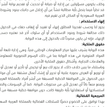
وكلاء يكونون مسؤولين عن إدارة أو صيانة أو تحديث أو تقديم بوابة أبشر 
قد تطرأ فيما يتصل بأية مطالبة تنشأ عن أي إخلال من جانبك ببنود وشروط ا
العربية السعودية أو المكان الذي تقيم فيه.
إنهاء الاستخدام :
يجوز لنا وحسب تقديرنا المطلق إنهاء أو تقييد أو إيقاف حقك في الدخول
ذلك مخالفة شروط وبنود الاستخدام أو أي سلوك آخر قد نعتبره حسب تقد
الإنهاء، فإنه لن يكون مصرحاً لك بالدخول إلى هذه البوابة.
حقوق الملكية:
هذه البوابة يشرف عليها مركز المعلومات الوطني فنياً، وهي إدارة تابعة أبش
المواد المتوفرة في هذه البوابة بما في ذلك الرسوم التصويرية للمعلو
والعلامات التجارية، وأشكال حقوق الملكية الأخرى.
وباستثناء ما يبين خلاف ذلك، لا يجوز لك بيع أو ترخيص أو تأجير أو تعديل أ
أو توزيع أو العرض بصورة علنية أو تحرير أو إنشاء أعمال مشتقة من أي مواد
دون الحصول على الموافقة الخطية المسبقة من أبشر أفراد بالمملكة العربي
ويمنع منعاً باتاً أي تعديل لأي من محتويات البوابة. كما أن الرسومات وا
استنساخها أو استغلالها بأية طريقة كانت، دون موافقة خطية مسبقة من أب
المرجعية القضائية:
بهذا توافق على الخضوع حصريًا للسلطات القضائية بالمملكة العربية السعو
عن استخدامك لهذه البوابة.