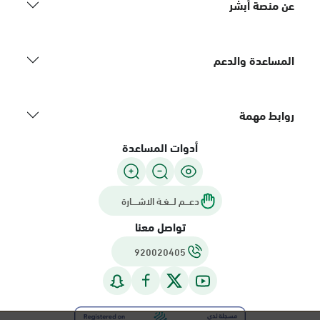
عن منصة أبشر
المساعدة والدعم
روابط مهمة
أدوات المساعدة
دعـــم لـــغـة الاشــــارة
تواصل معنا
920020405