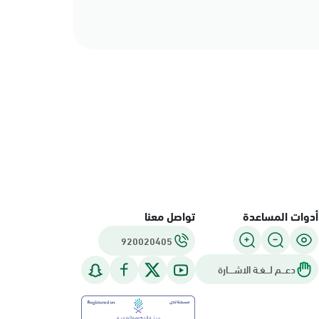
أدوات المساعدة
تواصل معنا
920020405
دعـــم لـــغـة الاشــــارة