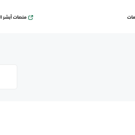
منصات أبشر ا
مات